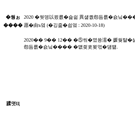
�쒕ぉ
2020 �쒓뎅以묐룞�숉쉶 異섍퀎怨듬룞�숈닠��
����
愿�由ъ옄 (�깅줉�쇱옄 : 2020-10-18)
2020�� 9�� 12�� �⑤씪�몄쑝濡� 媛쒖턀
怨듬룞�숈닠���� �먮즺吏묒엯�덈떎.
蹂몃Ц