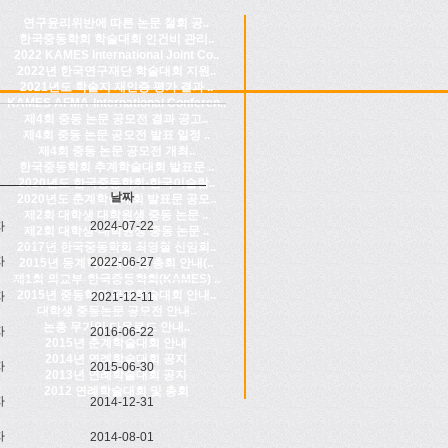
연구윤리위반에 따른 논문 철회 공..
한국중동학회 학술대회 인건비 관리..
2022 KAMES International Joint Co..
2022년 한국연구재단 학술대회 지원..
2021년도 학술지 재인증 평가 결과 ..
KAMES AFMA-International Conferen..
제4회 중동 논문 공모전 결과 공고..
제4회 중동 논문 공모전 발표 일정 ..
제4회 중동 논문 공모전 개최..
한국중동학회 추계학술대회 발표문 ..
2020년도 한국중동학회-한국이슬람..
날짜
2020년도 춘계학술대회 발표문 공모..
제2회 대학생 대학원생 중동 논문 ..
자
2024-07-22
제2회 대학생·대학원생 중동 논문 ..
2017년 한국중동학회 최영철 신임회..
자
2022-06-27
2015년 동계학술대회 및 총회 안내(..
제1회 외교부-한국중동학회(KAMES) ..
2015년 중동학회 국제학술대회 안내..
자
2021-12-11
대학생 중동논문 공모전 안내..
논총 무가입 다운로드 안내..
자
2016-06-22
2015년 춘계학술대회 안내
2014년 연례학술대회 공지
자
2015-06-30
2013년 연례학술대회 공지
2012 연례학술대회 및 총회
자
2014-12-31
자
2014-08-01