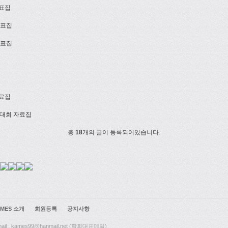
발표집
발표집
발표집
자료집
술대회 자료집
총
18
개의 글이 등록되어있습니다.
MES 소개
회원등록
공지사항
mail : kames99@hanmail.net (학회대표메일)