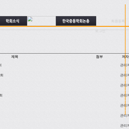
회원등록
로그인
제목
첨부
저자
회
관리
대회
관리
관리
회
관리
관리
관리
관리